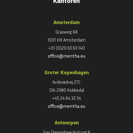
Kantoren
Amsterdam
Grasweg 68
1031 HX Amsterdam
+31 (0)20 63 63 140
office@mentha.eu
Groter Kopenhagen
Avderødvej 27C
DK-2980 Kokkedal
+45 24 64 32 34
office@mentha.eu
Antwerpen
Van Diepenbeeckstraat 8