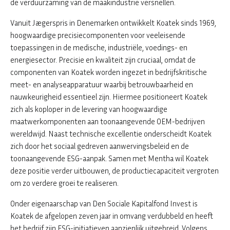
de verduurzaming van de maakindustrie versnellen.
Vanuit Jægerspris in Denemarken ontwikkelt Koatek sinds 1969,
hoogwaardige precisiecomponenten voor veeleisende
toepassingen in de medische, industriële, voedings- en
energiesector. Precisie en kwaliteit zijn cruciaal, omdat de
componenten van Koatek worden ingezet in bedrijfskritische
meet- en analyseapparatuur waarbij betrouwbaarheid en
nauwkeurigheid essentieel zijn. Hiermee positioneert Koatek
zich als koploper in de levering van hoogwaardige
maatwerkomponenten aan toonaangevende OEM-bedrijven
wereldwijd. Naast technische excellentie onderscheidt Koatek
zich door het sociaal gedreven aanwervingsbeleid en de
toonaangevende ESG-aanpak. Samen met Mentha wil Koatek
deze positie verder uitbouwen, de productiecapaciteit vergroten
om zo verdere groei te realiseren.
Onder eigenaarschap van Den Sociale Kapitalfond Invest is
Koatek de afgelopen zeven jaar in omvang verdubbeld en heeft
het bedrijf zijn ESG-initiatieven aanzienlijk uitgebreid. Volgens