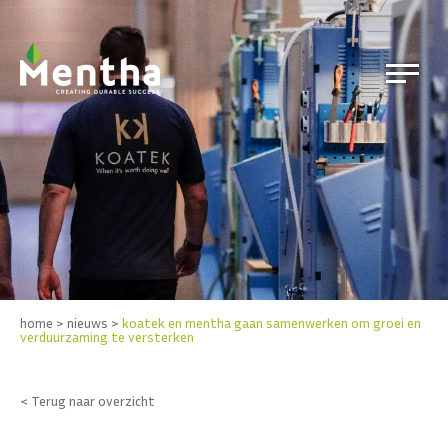
home
>
nieuws
>
koatek en mentha gaan samenwerken om groei en
verduurzaming te versterken
< Terug naar overzicht