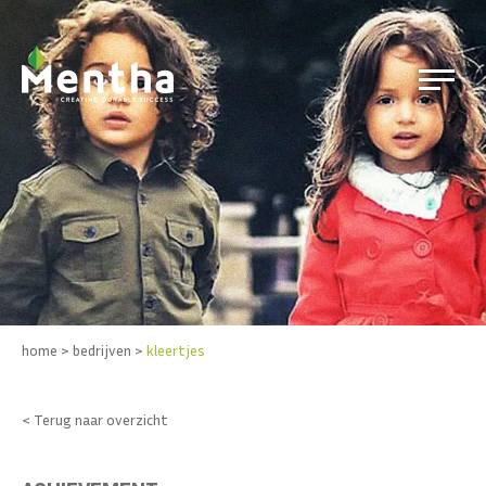
home
>
bedrijven
>
kleertjes
< Terug naar overzicht